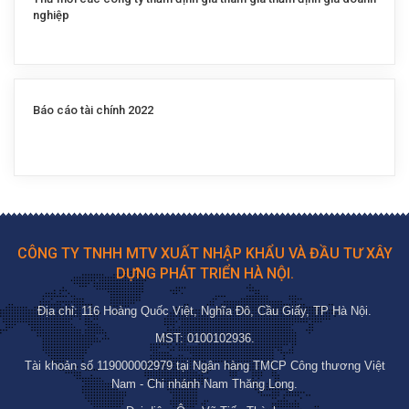
nghiệp
Báo cáo tài chính 2022
CÔNG TY TNHH MTV XUẤT NHẬP KHẨU VÀ ĐẦU TƯ XÂY
DỰNG PHÁT TRIỂN HÀ NỘI.
Địa chỉ: 116 Hoàng Quốc Việt, Nghĩa Đô, Cầu Giấy, TP Hà Nội.
MST: 0100102936.
Tài khoản số 119000002979 tại Ngân hàng TMCP Công thương Việt
Nam - Chi nhánh Nam Thăng Long.