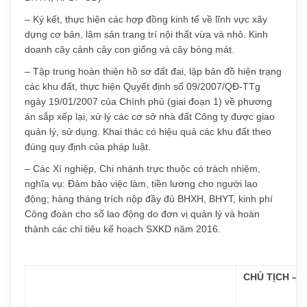
– Ký kết, thực hiện các hợp đồng kinh tế về lĩnh vực xây
dựng cơ bản, lâm sản trang trí nội thất vừa và nhỏ. Kinh
doanh cây cảnh cây con giống và cây bóng mát.
– Tập trung hoàn thiện hồ sơ đất đai, lập bản đồ hiện trạng
các khu đất, thực hiện Quyết định số 09/2007/QĐ-TTg
ngày 19/01/2007 của Chính phủ (giai đoạn 1) về phương
án sắp xếp lại, xử lý các cơ sở nhà đất Công ty được giao
quản lý, sử dụng. Khai thác có hiệu quả các khu đất theo
đúng quy định của pháp luật.
– Các Xí nghiệp, Chi nhánh trực thuộc có trách nhiệm,
nghĩa vụ: Đảm bảo việc làm, tiền lương cho người lao
động; hàng tháng trích nộp đầy đủ BHXH, BHYT, kinh phí
Công đoàn cho số lao động do đơn vị quản lý và hoàn
thành các chỉ tiêu kế hoạch SXKD năm 2016.
CHỦ TỊCH – 