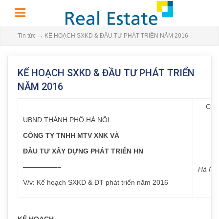
Tin tức
→
KẾ HOẠCH SXKD & ĐẦU TƯ PHÁT TRIỂN NĂM 2016
KẾ HOẠCH SXKD & ĐẦU TƯ PHÁT TRIỂN
NĂM 2016
CỘN
UBND THÀNH PHỐ HÀ NỘI
CÔNG TY TNHH MTV XNK VÀ
ĐẦU TƯ XÂY DỰNG PHÁT TRIỂN HN
—————–
Hà Nội
V/v: Kế hoạch SXKD & ĐT phát triển năm 2016
KẾ HOẠCH