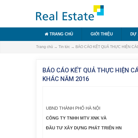
TRANG CHỦ
GIỚI THIỆU
DỰ
Trang chủ
→
Tin tức
→
BÁO CÁO KẾT QUẢ THỰC HIỆN CÁC
BÁO CÁO KẾT QUẢ THỰC HIỆN CÁ
KHÁC NĂM 2016
UBND THÀNH PHỐ HÀ NỘI
CÔNG TY TNHH MTV XNK VÀ
ĐẦU TƯ XÂY DỰNG PHÁT TRIỂN HN
—————–