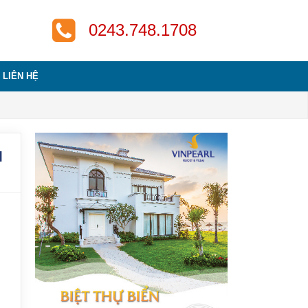
‎0243.748.1708
LIÊN HỆ
I