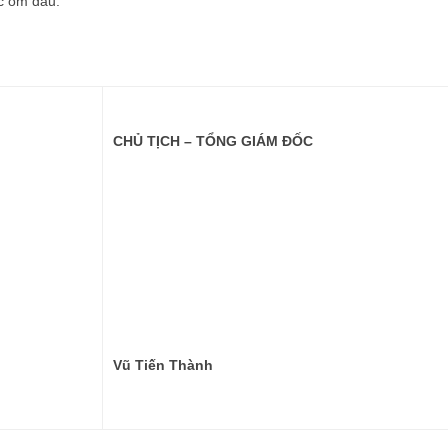
úc ốm đau.
CHỦ TỊCH – TỔNG GIÁM ĐỐC
Vũ Tiến Thành